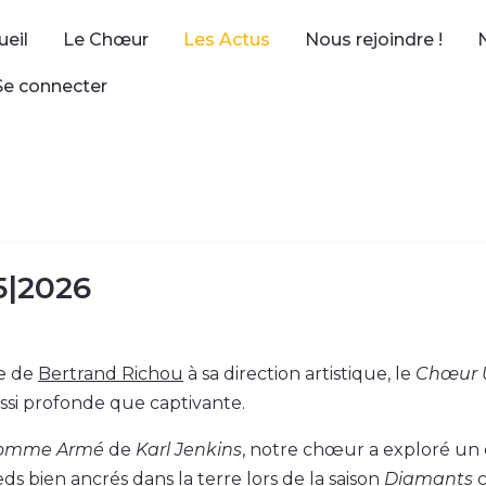
ueil
Le Chœur
Les Actus
Nous rejoindre !
Se connecter
5|2026
e de
Bertrand Richou
à sa direction artistique, le
Chœur U
ssi profonde que captivante.
Homme Armé
de
Karl Jenkins
, notre chœur a exploré un 
ds bien ancrés dans la terre lors de la saison
Diamants
c