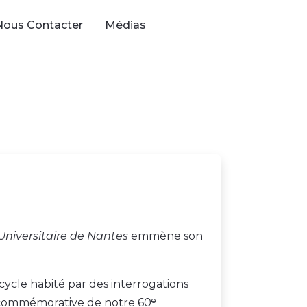
Nous Contacter
Médias
niversitaire de Nantes
emmène son
cycle habité par des interrogations
ommémorative de notre 60ᵉ